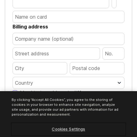
Billing address
Country
My shipping address is different
By clicking “Accept All Cookies”, you agree to the storing of
Pay €97.00
cookies in your browser to enhance site navigation, analyze
site usage, and provide our ad partners with information for ad
personalization and measurement.
Cookies Settings
Encrypted transaction. Your card details
are processed safely.